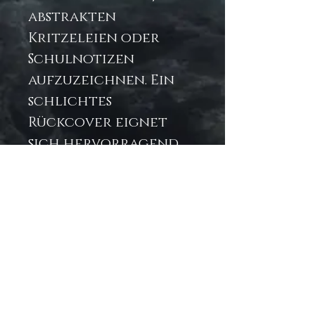
abstrakten
Kritzeleien oder
Schulnotizen
aufzuzeichnen. Ein
schlichtes
Rückcover eignet
sich hervorragend
für Aufkleber, die Sie
in unserer Rubrik
Aufkleber finden.
.: 118 linierte Seiten (59
Blatt) 8" x 6"
.: Druck auf der
Vorderseite