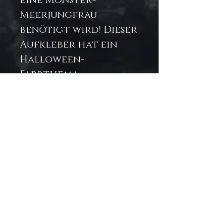
eine Monster-
Meerjungfrau
benötigt wird! Dieser
Aufkleber hat ein
Halloween-
Farbthema.
.: Zu 100 % aus
strapazierfähigem
Vinyl hergestellt,
das mit starkem 3M-
Kleber für
langlebige
Dekorationen
geliefert wird.