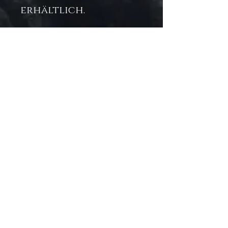
erhältlich.
.: Premium Qualität
.: Schlagfestes
Polycarbonat-
Material
.: Schlanke Form und
leichtes Design
.: Erhältlich mit
glänzender oder
matter Oberfläche
.: Klare, offene Ports
für Konnektivität
.: Unterstützt
kabelloses Laden