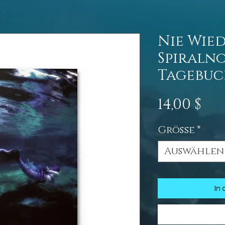
Nie Wie
Spiraln
Tagebu
Pre
14,00 $
Größe
*
Auswählen
In