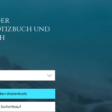
der
otizbuch und
ch
is
 den Warenkorb
Sofortkauf