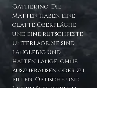
Gathering. Die
Matten haben eine
glatte Oberfläche
und eine rutschfeste
Unterlage. Sie sind
langlebig und
halten lange, ohne
auszufransen oder zu
pillen. Optische und
Lasermäuse werden
unterstützt.
.: Materialien: 100 %
Polyester vorne;
Rückseite aus 100 %