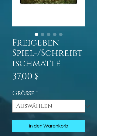
Freigeben
Spiel-/Schreibt
ischmatte
Preis
37,00 $
Größe
*
In den Warenkorb