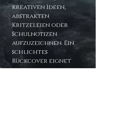
kreativen Ideen,
abstrakten
Kritzeleien oder
Schulnotizen
aufzuzeichnen. Ein
schlichtes
Rückcover eignet
sich hervorragend
für Aufkleber, die Sie
in unserer Rubrik
Aufkleber finden.
.: 118 linierte Seiten (59
Blatt) 8" x 6"
.: Druck auf der