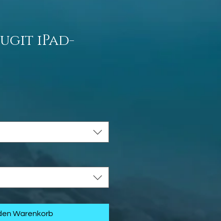
ugit iPad-
eis
 den Warenkorb