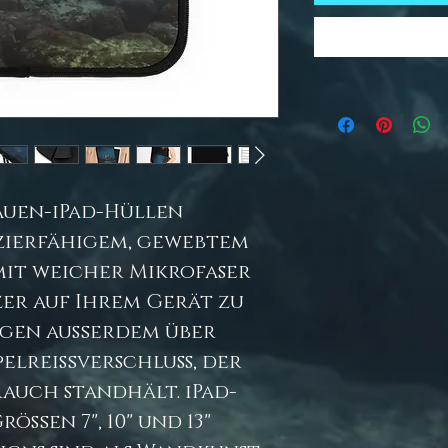
uen-iPad-Hüllen
azierfähigem, gewebtem
mit weicher Mikrofaser
er auf Ihrem Gerät zu
fügen außerdem über
elreißverschluss, der
auch standhält. iPad-
rößen 7", 10" und 13"