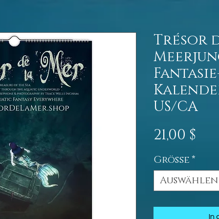
Trésor d
Meerjun
Fantasie
Kalender 
US/CA
Pre
21,00 $
Größe
*
Auswählen
In