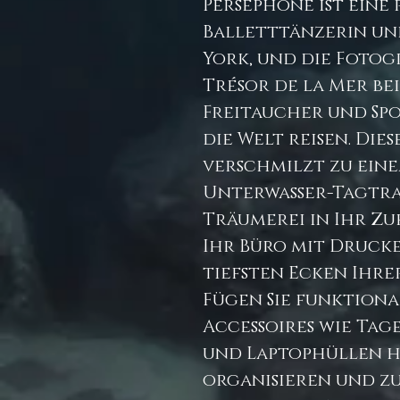
Persephone ist eine 
Balletttänzerin un
York, und die Fotog
Trésor de la Mer be
Freitaucher und Spo
die Welt reisen. Die
verschmilzt zu eine
Unterwasser-Tagtrau
Träumerei in Ihr Zu
Ihr Büro mit Drucke
tiefsten Ecken Ihre
Fügen Sie funktion
Accessoires wie Ta
und Laptophüllen hi
organisieren und zu