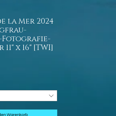
e la Mer 2024
gfrau-
-Fotografie-
11" x 16" [TWI]
is
 den Warenkorb