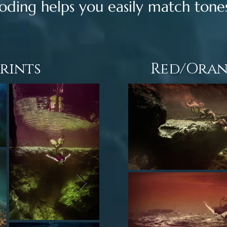
oding helps you easily match ton
rints
Red/Oran