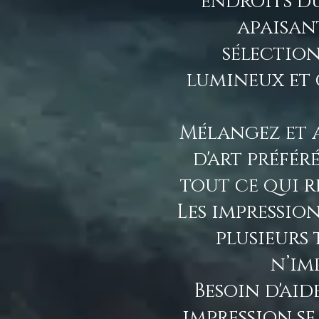
endroits du
apaisan
sélectio
lumineux et 
Mélangez et a
d'art préfér
tout ce qui r
Les impression
plusieurs 
n’im
Besoin d'ai
impression s