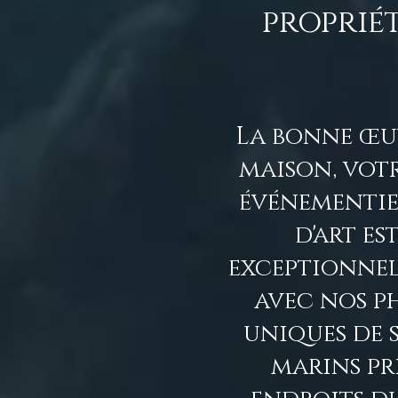
proprié
La bonne œuv
maison, vot
événementie
d'art es
exceptionnel
avec nos p
uniques de s
marins pri