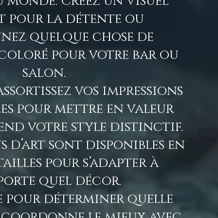
 monde. Créez un visuel
t pour la détente ou
nnez quelque chose de
coloré pour votre bar ou
salon.
ssortissez vos impressions
ées pour mettre en valeur
end votre style distinctif.
s d’art sont disponibles en
tailles pour s’adapter à
porte quel décor.
de pour déterminer quelle
e coordonne le mieux avec