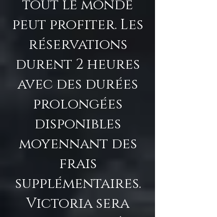
tout le monde
peut profiter. Les
réservations
durent 2 heures
avec des durées
prolongées
disponibles
moyennant des
frais
supplémentaires.
Victoria sera