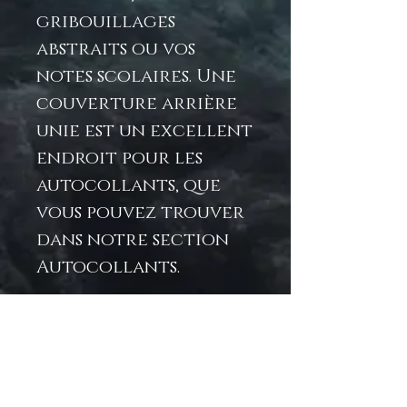
gribouillages
abstraits ou vos
notes scolaires. Une
couverture arrière
unie est un excellent
endroit pour les
autocollants, que
vous pouvez trouver
dans notre section
Autocollants.
.: 118 pages lignées (59
feuilles) 8" x 6"